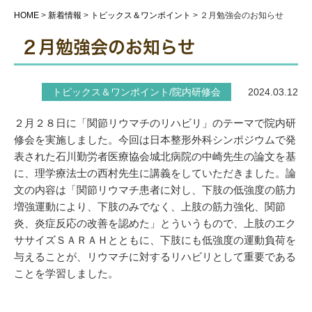
HOME
>
新着情報
>
トピックス＆ワンポイント
>
２月勉強会のお知らせ
２月勉強会のお知らせ
トピックス＆ワンポイント/院内研修会
2024.03.12
２月２８日に「関節リウマチのリハビリ」のテーマで院内研
修会を実施しました。今回は日本整形外科シンポジウムで発
表された石川勤労者医療協会城北病院の中崎先生の論文を基
に、理学療法士の西村先生に講義をしていただきました。論
文の内容は「関節リウマチ患者に対し、下肢の低強度の筋力
増強運動により、下肢のみでなく、上肢の筋力強化、関節
炎、炎症反応の改善を認めた」とういうもので、上肢のエク
ササイズＳＡＲＡＨとともに、下肢にも低強度の運動負荷を
与えることが、リウマチに対するリハビリとして重要である
ことを学習しました。