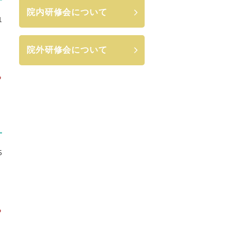
院内研修会について
1
院外研修会について
ら
5
セ
ら