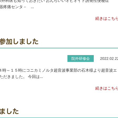
 整形外科医も知っておきたい おんらいいオピオイド誘発性便秘症
ンタ－ ...
続きはこち
参加しました
院外研修会
2022.02.2
１４時～１５時にコニカミノルタ超音波事業部の石木様より超音波エ
きました。 今回は...
続きはこち
ました