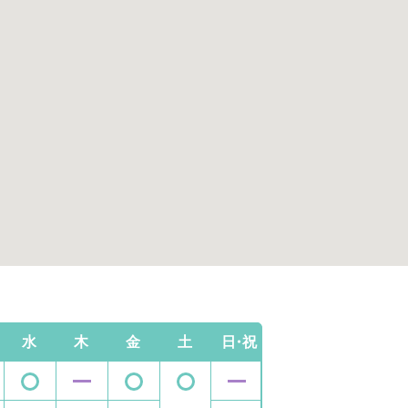
水
木
金
土
日・祝