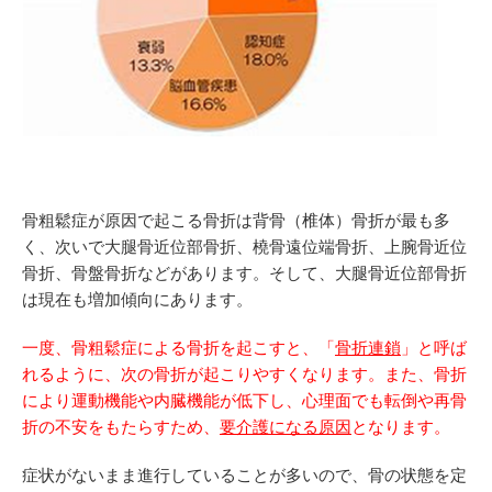
骨粗鬆症が原因で起こる骨折は背骨（椎体）骨折が最も多
く、次いで大腿骨近位部骨折、橈骨遠位端骨折、上腕骨近位
骨折、骨盤骨折などがあります。そして、大腿骨近位部骨折
は現在も増加傾向にあります。
一度、骨粗鬆症による骨折を起こすと、「
骨折連鎖
」と呼ば
れるように、次の骨折が起こりやすくなります。また、骨折
により運動機能や内臓機能が低下し、心理面でも転倒や再骨
折の不安をもたらすため、
要介護になる原因
となります。
症状がないまま進行していることが多いので、骨の状態を定