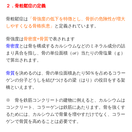
２．骨粗鬆症の定義
骨粗鬆症は
「骨強度の低下を特徴とし、骨折の危険性が増大
しやすくなる骨格疾患」
と定義されています。
骨強度は
骨密度+骨質
で表されます
骨密度
とは骨を構成するカルシウムなどのミネラル成分の詰
まり具合を指し、骨の単位面積（㎠）当たりの骨塩量（ｇ）
で算出されます。
骨質
を決めるのは、骨の単位面積あたり50％を占めるコラー
ゲンの分子どうしを結びつけるの梁（はり）の役目をする架
橋といえます。
※ 骨を鉄筋コンクリートの建物に例えると、カルシウムは
コンクリート、コラーゲンは鉄筋にあたります。骨を強くす
るためには、カルシウムで骨量を増やすだけでなく、コラー
ゲンで骨質を高めることは必要です。