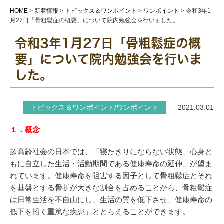
HOME
>
新着情報
>
トピックス＆ワンポイント
>
ワンポイント
>
令和3年1
月27日「骨粗鬆症の概要」について院内勉強会を行いました。
令和3年1月27日「骨粗鬆症の概
要」について院内勉強会を行いま
した。
トピックス＆ワンポイント/ワンポイント
2021.03.01
１．概念
超高齢社会の日本では、「寝たきりにならない状態、心身と
もに自立した生活・活動期間である健康寿命の延伸」が望ま
れています。健康寿命を阻害する因子として骨粗鬆症とそれ
を基盤とする骨折が大きな割合を占めることから、骨粗鬆症
は日常生活を不自由にし、生活の質を低下させ、健康寿命の
低下を招く重篤な疾患」ととらえることができます。