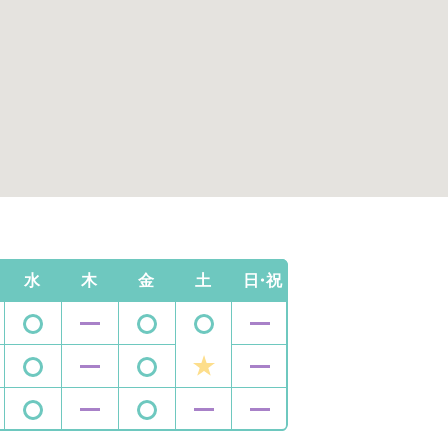
水
木
金
土
日・祝