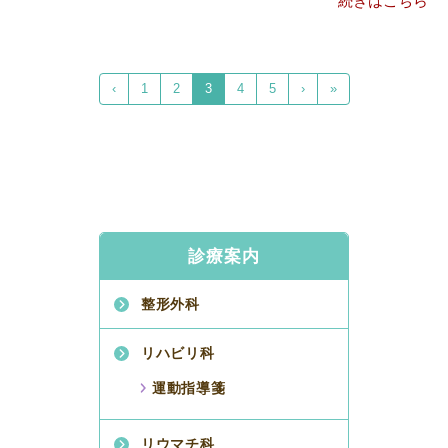
続きはこちら
‹
1
2
3
4
5
›
»
診療案内
整形外科
リハビリ科
運動指導箋
リウマチ科