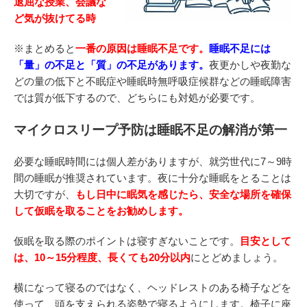
退屈な授業、会議な
ど気が抜けてる時
※まとめると
一番の原因は睡眠不足です。
睡眠不足には
「量」の不足と「質」の不足があります。
夜更かしや夜勤な
どの量の低下と不眠症や睡眠時無呼吸症候群などの睡眠障害
では質が低下するので、どちらにも対処が必要です。
マイクロスリープ予防は睡眠不足の解消が第一
必要な睡眠時間には個人差がありますが、就労世代に7～9時
間の睡眠が推奨されています。夜に十分な睡眠をとることは
大切ですが、
もし日中に眠気を感じたら、安全な場所を確保
して仮眠を取ることをお勧めします。
仮眠を取る際のポイントは寝すぎないことです。
目安として
は、10～15分程度、長くても20分以内
にとどめましょう。
横になって寝るのではなく、ヘッドレストのある椅子などを
使って、頭を支えられる姿勢で寝るようにします。椅子に座