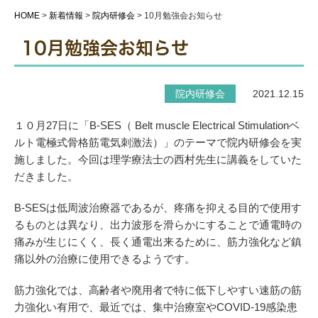
HOME
>
新着情報
>
院内研修会
>
10月勉強会お知らせ
10月勉強会お知らせ
院内研修会
2021.12.15
１０月27日に「B-SES（ Belt muscle Electrical Stimulationベ
ルト電極式骨格筋電気刺激法）」のテーマで院内研修会を実
施しました。今回は理学療法士の西村先生に講義をしていた
だきました。
B-SESは低周波治療器であるが、疼痛を抑える目的で使用す
るものとは異なり、出力波形を滑らかにすることで通電時の
痛みが生じにくく、長く通電出来るために、筋力強化など鎮
痛以外の治療に使用できるようです。
筋力強化では、高齢者や廃用者で特に低下しやすい速筋の筋
力強化い有用で、最近では、集中治療室やCOVID-19感染患