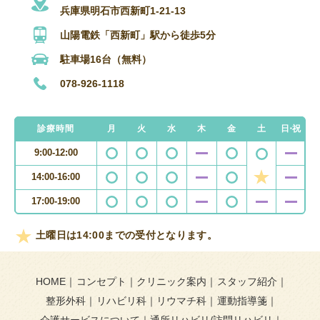
兵庫県明石市西新町1-21-13
山陽電鉄「西新町」駅から徒歩5分
駐車場16台（無料）
078-926-1118
診療時間
月
火
水
木
金
土
日・祝
9:00-12:00
14:00-16:00
17:00-19:00
土曜日は14:00までの受付となります。
HOME
コンセプト
クリニック案内
スタッフ紹介
整形外科
リハビリ科
リウマチ科
運動指導箋