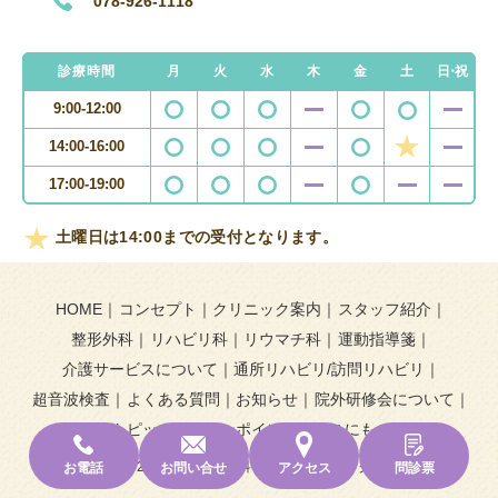
078-926-1118
診療時間
月
火
水
木
金
土
日・祝
9:00-12:00
14:00-16:00
17:00-19:00
土曜日は14:00までの受付となります。
HOME
コンセプト
クリニック案内
スタッフ紹介
整形外科
リハビリ科
リウマチ科
運動指導箋
介護サービスについて
通所リハビリ/訪問リハビリ
超音波検査
よくある質問
お知らせ
院外研修会について
トピックス＆ワンポイント
もこにも
© 2023 阪田整形外科リハビリクリニック.
お電話
お問い合せ
アクセス
問診票