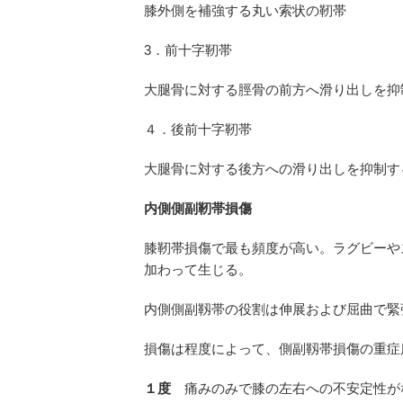
膝外側を補強する丸い索状の靭帯
3．前十字靭帯
大腿骨に対する脛骨の前方へ滑り出しを抑
４．後前十字靭帯
大腿骨に対する後方への滑り出しを抑制す
内側側副靭帯損傷
膝靭帯損傷で最も頻度が高い。ラグビーや
加わって生じる。
内側側副靱帯の役割は伸展および屈曲で緊
損傷は程度によって、側副靱帯損傷の重症
１度
痛みのみで膝の左右への不安定性が