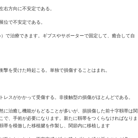
左右方向に不安定である。
展位で不安定である。
ない）で治療できます。ギプスやサポーターで固定して、癒合して自
衝撃を受けた時起こる。単独で損傷することはまれ。
トレスがかかって受傷する。非接触型の損傷がほとんどである。
然に治癒し機能がもどることが多いが、損損傷した前十字靱帯は関
こで、手術が必要になります。新たに靱帯をつくらなければなりま
靱帯を模倣した移植腱を作製し、関節内に移植します