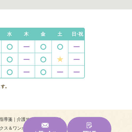
水
木
金
土
日・祝
ます。
指導箋
介護サービスについて
クス＆ワンポイント
もこにも