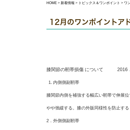
HOME
>
新着情報
>
トピックス＆ワンポイント
>
ワ
12月のワンポイントア
膝関節の靭帯損傷 について 2016．
内側側副靭帯
膝関節内側を補強する幅広い靭帯で伸展位
やや弛緩する。膝の外販同様性を防止する
2．外側側副靭帯