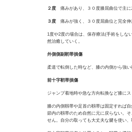
２度
痛みがあり、３０度膝屈曲位で主に
３度
痛みが強く、３０度屈曲位と完全伸
1度や2度の場合は、保存療法(手術をし
然治癒していく。
外側側副靭帯損傷
柔道で転倒した時など、膝の内側から強い
前十字靭帯損傷
ジャンプ着地時や急な方向転換など膝にス
膝の内側靱帯や足首の靱帯は固定すれば自
節内の靱帯のため自然に元に戻らない。そ
せん。自分の取っても大丈夫な腱を使い、