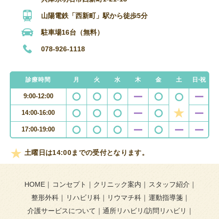
山陽電鉄「西新町」駅から徒歩5分
駐車場16台（無料）
078-926-1118
診療時間
月
火
水
木
金
土
日・祝
9:00-12:00
14:00-16:00
17:00-19:00
土曜日は14:00までの受付となります。
HOME
コンセプト
クリニック案内
スタッフ紹介
整形外科
リハビリ科
リウマチ科
運動指導箋
介護サービスについて
通所リハビリ/訪問リハビリ