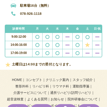
駐車場16台（無料）
078-926-1118
診療時間
月
火
水
木
金
土
日・祝
9:00-12:00
14:00-16:00
17:00-19:00
土曜日は14:00までの受付となります。
HOME
コンセプト
クリニック案内
スタッフ紹介
整形外科
リハビリ科
リウマチ科
運動指導箋
介護サービスについて
通所リハビリ/訪問リハビリ
超音波検査
よくある質問
お知らせ
院外研修会について
トピックス＆ワンポイント
もこにも