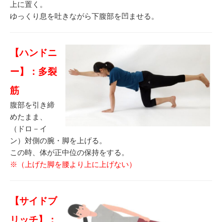
上に置く。
ゆっくり息を吐きながら下腹部を凹ませる。
【ハンドニ
ー】：多裂
筋
腹部を引き締
めたまま、
（ドロ－イ
ン）対側の腕・脚を上げる。
この時、体が正中位の保持をする。
※（上げた脚を腰より上に上げない）
【サイドブ
リッチ】：