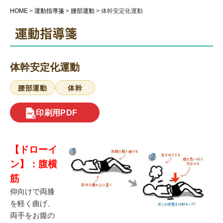
HOME
>
運動指導箋
>
腰部運動
>
体幹安定化運動
運動指導箋
体幹安定化運動
腰部運動
体幹
印刷用PDF
【ドローイ
ン】：腹横
筋
仰向けで両膝
を軽く曲げ、
両手をお腹の